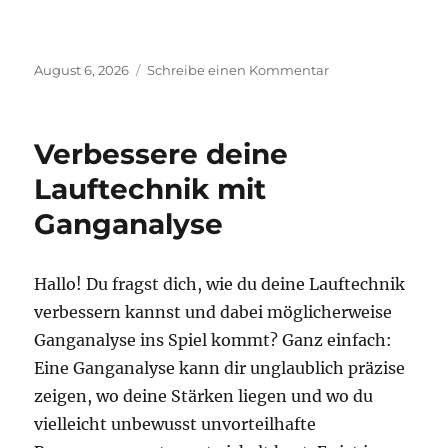
Veröffentlicht
zu
August 6, 2026
Schreibe einen Kommentar
am
Verbessere
deinen
Gang
Verbessere deine
mit
Gait
Lauftechnik mit
Plate
Ganganalyse
für
Zehenfehlstellun
Hallo! Du fragst dich, wie du deine Lauftechnik
verbessern kannst und dabei möglicherweise
Ganganalyse ins Spiel kommt? Ganz einfach:
Eine Ganganalyse kann dir unglaublich präzise
zeigen, wo deine Stärken liegen und wo du
vielleicht unbewusst unvorteilhafte