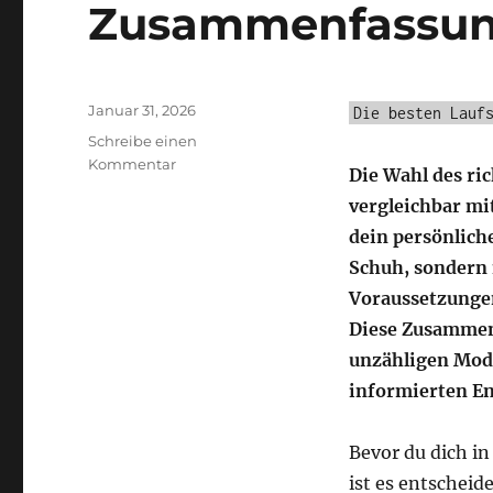
Zusammenfassu
Veröffentlicht
Januar 31, 2026
Die besten Lauf
am
Schreibe einen
zu
Kommentar
Die Wahl des ric
Die
vergleichbar mi
besten
Laufschuhe
dein persönliche
für
Schuh, sondern 
dich:
Voraussetzungen
Eine
Zusammenfassung
Diese Zusammenfa
unzähligen Mode
informierten En
Bevor du dich in
ist es entscheid