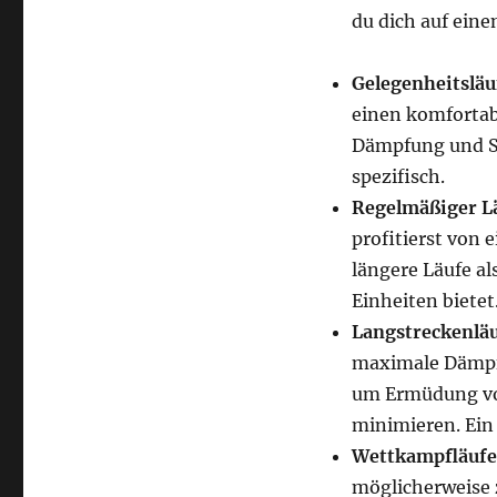
du dich auf ein
Gelegenheitslä
einen komfortab
Dämpfung und Sc
spezifisch.
Regelmäßiger L
profitierst von
längere Läufe al
Einheiten bietet
Langstreckenlä
maximale Dämpf
um Ermüdung vor
minimieren. Ein 
Wettkampfläufe
möglicherweise 