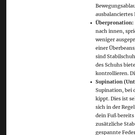
Bewegungsablauf 
ausbalanciertes 
Überpronation:
nach innen, spri
weniger ausgeprä
einer Überbeans
sind Stabilschuh
des Schuhs biet
kontrollieren. D
Supination (Unt
Supination, bei
kippt. Dies ist 
sich in der Rege
dein Fuß bereits
zusätzliche Stabi
gespannte Feder