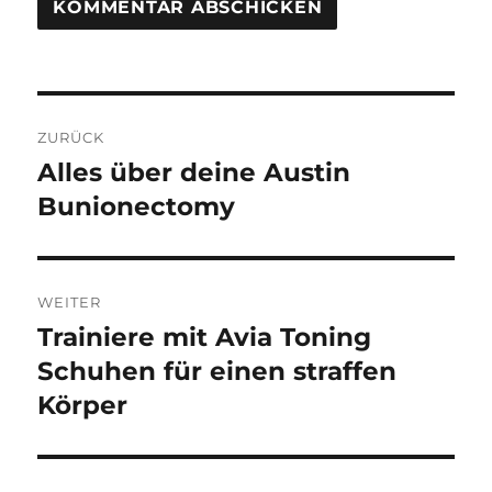
Beitragsnavigation
ZURÜCK
Alles über deine Austin
Vorheriger
Beitrag:
Bunionectomy
WEITER
Trainiere mit Avia Toning
Nächster
Beitrag:
Schuhen für einen straffen
Körper