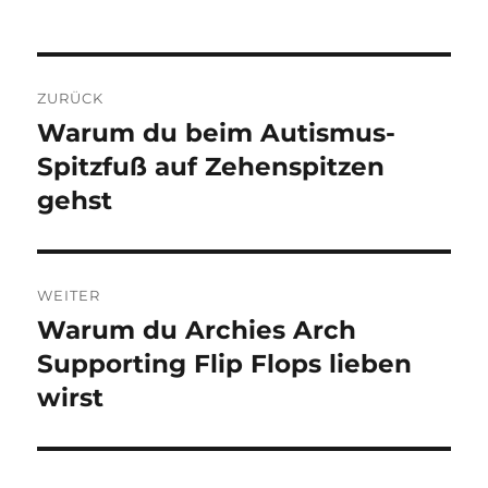
Beitragsnavigation
ZURÜCK
Warum du beim Autismus-
Vorheriger
Beitrag:
Spitzfuß auf Zehenspitzen
gehst
WEITER
Warum du Archies Arch
Nächster
Beitrag:
Supporting Flip Flops lieben
wirst