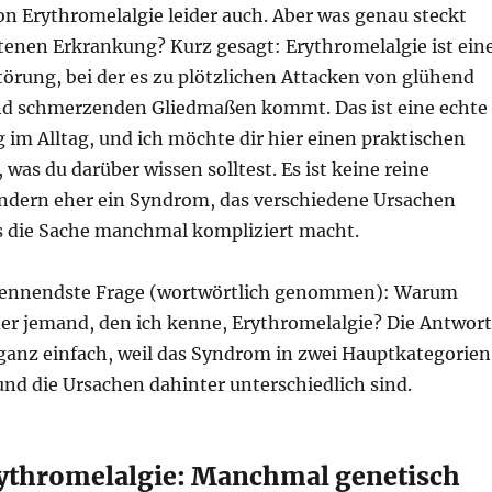
on Erythromelalgie leider auch. Aber was genau steckt
ltenen Erkrankung? Kurz gesagt: Erythromelalgie ist ein
örung, bei der es zu plötzlichen Attacken von glühend
nd schmerzenden Gliedmaßen kommt. Das ist eine echte
im Alltag, und ich möchte dir hier einen praktischen
 was du darüber wissen solltest. Es ist keine reine
ndern eher ein Syndrom, das verschiedene Ursachen
 die Sache manchmal kompliziert macht.
 brennendste Frage (wortwörtlich genommen): Warum
r jemand, den ich kenne, Erythromelalgie? Die Antwort
 ganz einfach, weil das Syndrom in zwei Hauptkategorien
 und die Ursachen dahinter unterschiedlich sind.
ythromelalgie: Manchmal genetisch