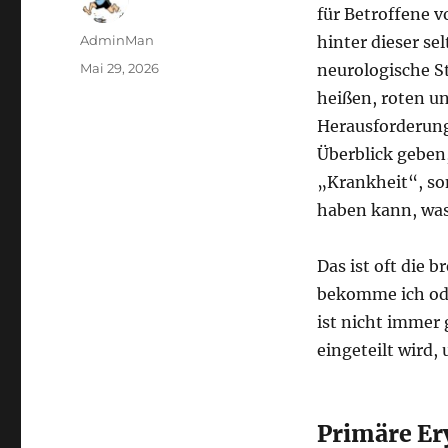
für Betroffene v
Autor
AdminMan
hinter dieser se
Veröffentlicht
Mai 29, 2026
neurologische St
am
heißen, roten u
Herausforderung 
Überblick geben,
„Krankheit“, so
haben kann, was
Das ist oft die
bekomme ich ode
ist nicht immer
eingeteilt wird,
Primäre Er