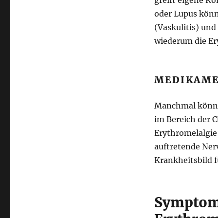
greift eigene K
oder Lupus könn
(Vaskulitis) un
wiederum die Er
MEDIKAME
Manchmal könne
im Bereich der C
Erythromelalgie
auftretende Ner
Krankheitsbild 
Symptome