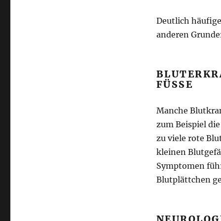
Deutlich häufige
anderen Grunder
BLUTERKRA
ÜSSE
Manche Blutkran
zum Beispiel die
zu viele rote Bl
kleinen Blutgef
Symptomen führt
Blutplättchen ge
NEUROLOG