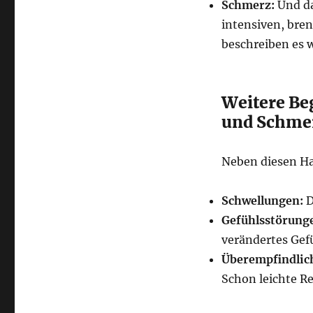
Schmerz:
Und da
intensiven, bre
beschreiben es w
Weitere Be
und Schme
Neben diesen H
Schwellungen:
D
Gefühlsstörung
verändertes Gef
Überempfindlich
Schon leichte R